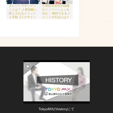
心理的安全性が組織
タレントマネジメン
のイノベーションを
トとは？ 人事戦略に
生む！ 期待できるメ
取り入れるメリット
リットや方法とは？
と手順【リデザイン
【リデザインワーク
ワーク代表：林宏昌
代表：林宏昌氏監
氏監修】 | Redesign
修】 | Redesign
Work
Work
TokyoMXのhistoryにて