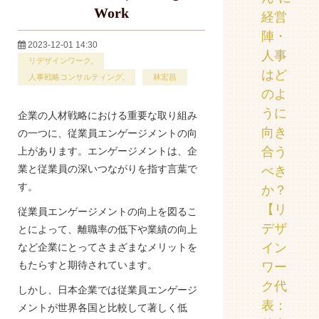
Work
経営
陣・
2023-12-01 14:30
人事
リデザインワーク
はど
人事戦略コンサルティング
林宏昌
のよ
うに
企業の人材戦略における重要な取り組み
向き
の一つに、従業員エンゲージメントの向
合う
上があります。エンゲージメントは、企
業と従業員の深いつながりを指す言葉で
べき
す。
か？
【リ
従業員エンゲージメントの向上を図るこ
デザ
とによって、離職率の低下や業績の向上
イン
など企業にとってさまざまなメリットを
もたらすと期待されています。
ワー
ク代
しかし、日本企業では従業員エンゲージ
表：
メントが世界各国と比較して著しく低