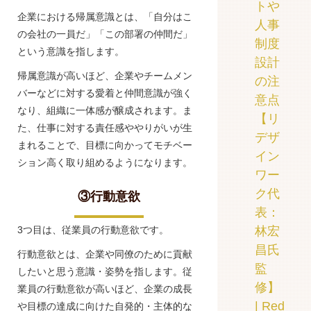
トや
企業における帰属意識とは、「自分はこ
人事
の会社の一員だ」「この部署の仲間だ」
制度
という意識を指します。
設計
帰属意識が高いほど、企業やチームメン
の注
バーなどに対する愛着と仲間意識が強く
意点
なり、組織に一体感が醸成されます。ま
【リ
た、仕事に対する責任感ややりがいが生
デザ
まれることで、目標に向かってモチベー
イン
ション高く取り組めるようになります。
ワー
ク代
③行動意欲
表：
林宏
3つ目は、従業員の行動意欲です。
昌氏
行動意欲とは、企業や同僚のために貢献
監
したいと思う意識・姿勢を指します。従
修】
業員の行動意欲が高いほど、企業の成長
| Red
や目標の達成に向けた自発的・主体的な