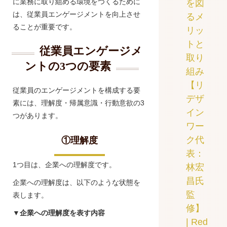
に業務に取り組める環境をつくるために
を図
は、従業員エンゲージメントを向上させ
るメ
ることが重要です。
リッ
トと
従業員エンゲージメ
取り
ントの3つの要素
組み
【リ
従業員のエンゲージメントを構成する要
デザ
素には、理解度・帰属意識・行動意欲の3
イン
つがあります。
ワー
ク代
①理解度
表：
1つ目は、企業への理解度です。
林宏
昌氏
企業への理解度は、以下のような状態を
監
表します。
修】
▼企業への理解度を表す内容
| Red