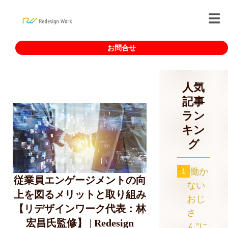
お問合せ
人気
記事
ラン
キン
グ
“働か
1
従業員エンゲージメントの向
ない
上を図るメリットと取り組み
おじ
【リデザインワーク代表：林
さ
宏昌氏監修】 | Redesign
ん”に