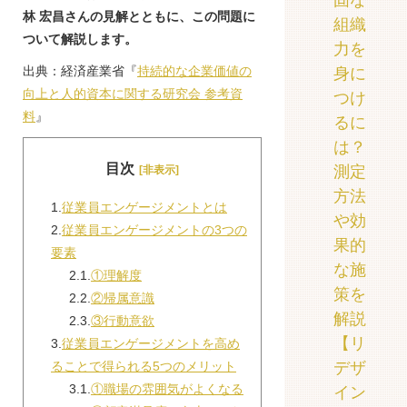
固な
林 宏昌さんの見解とともに、この問題に
組織
ついて解説します。
力を
出典：経済産業省『
持続的な企業価値の
身に
向上と人的資本に関する研究会 参考資
つけ
料
』
るに
は？
目次
測定
[非表示]
方法
1.
従業員エンゲージメントとは
や効
2.
従業員エンゲージメントの3つの
果的
要素
な施
2.1.
①理解度
策を
2.2.
②帰属意識
解説
2.3.
③行動意欲
【リ
3.
従業員エンゲージメントを高め
ることで得られる5つのメリット
デザ
3.1.
①職場の雰囲気がよくなる
イン