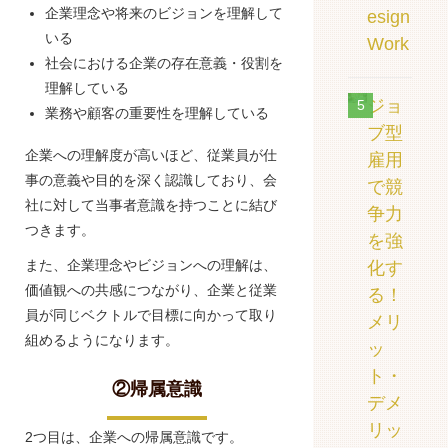
企業理念や将来のビジョンを理解して
esign
いる
Work
社会における企業の存在意義・役割を
理解している
ジョ
5
業務や顧客の重要性を理解している
ブ型
企業への理解度が高いほど、従業員が仕
雇用
事の意義や目的を深く認識しており、会
で競
社に対して当事者意識を持つことに結び
争力
つきます。
を強
また、企業理念やビジョンへの理解は、
化す
価値観への共感につながり、企業と従業
る！
員が同じベクトルで目標に向かって取り
メリ
組めるようになります。
ッ
ト・
②帰属意識
デメ
リッ
2つ目は、企業への帰属意識です。