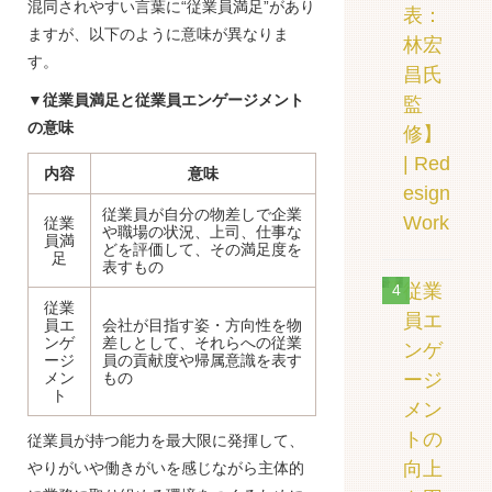
混同されやすい言葉に“従業員満足”があり
表：
ますが、以下のように意味が異なりま
林宏
す。
昌氏
▼従業員満足と従業員エンゲージメント
監
の意味
修】
| Red
内容
意味
esign
従業員が自分の物差しで企業
Work
従業
や職場の状況、上司、仕事な
員満
どを評価して、その満足度を
足
表すもの
従業
4
従業
員エ
員エ
会社が目指す姿・方向性を物
ンゲ
差しとして、それらへの従業
ンゲ
ージ
員の貢献度や帰属意識を表す
ージ
メン
もの
ト
メン
トの
従業員が持つ能力を最大限に発揮して、
向上
やりがいや働きがいを感じながら主体的