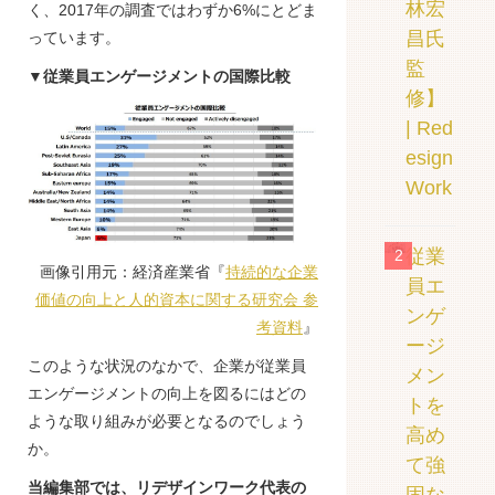
林宏
く、2017年の調査ではわずか6%にとどま
昌氏
っています。
監
▼従業員エンゲージメントの国際比較
修】
| Red
esign
Work
従業
2
画像引用元：経済産業省『
持続的な企業
員エ
価値の向上と人的資本に関する研究会 参
ンゲ
考資料
』
ージ
このような状況のなかで、企業が従業員
メン
エンゲージメントの向上を図るにはどの
トを
ような取り組みが必要となるのでしょう
高め
か。
て強
当編集部では、リデザインワーク代表の