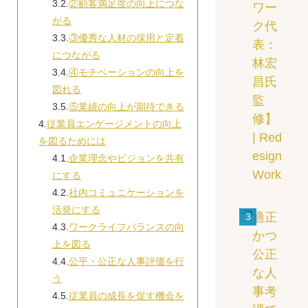
3.2.
②顧客満足度の向上につな
ワー
がる
ク代
3.3.
③優秀な人材の採用と定着
表：
につながる
林宏
3.4.
④モチベーションの向上を
昌氏
図れる
監
3.5.
⑤業績の向上が期待できる
修】
4.
従業員エンゲージメントの向上
| Red
を図るためには
esign
4.1.
企業理念やビジョンを共有
Work
にする
4.2.
社内コミュニケーションを
活発にする
適正
3
4.3.
ワークライフバランスの向
かつ
上を図る
公正
4.4.
公平・公正な人事評価を行
な人
う
事考
4.5.
従業員の成長を促す機会を