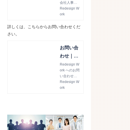
会社人事戦
略コンサル
Redesign W
ティング資
ork
料ダウンロ
ードページ
詳しくは、こちらからお問い合わせくだ
さい。
お問い合
わせ｜Re
design W
Redesign W
ork へのお問
ork
い合わせフ
ォームで
Redesign W
す。
ork
前の記事
次の記事