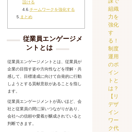
課で
設ける
組織
4.6.
チームワークを強化する
力を
5.
まとめ
強化
す
従業員エンゲージメ
る！
ントとは
制度
運用
従業員エンゲージメントとは、従業員が
のポ
企業の目指す姿や方向性などを理解・共
イン
感して、目標達成に向けて自発的に行動
トと
しようとする貢献意欲があることを指し
は？
ます。
【リ
従業員エンゲージメントが高いほど、会
デザ
社と従業員の間に深いつながりがあり、
イン
会社への信頼や愛着が醸成されていると
ワー
判断できます。
ク代