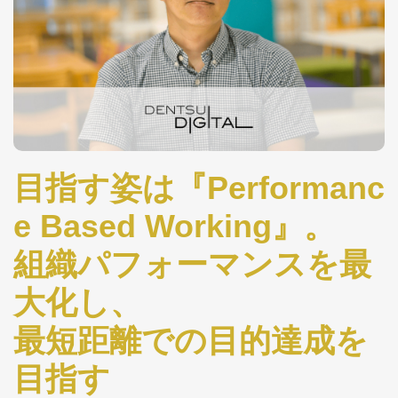
目指す姿は『Performanc
e Based Working』。
組織パフォーマンスを最
大化し、
最短距離での目的達成を
目指す