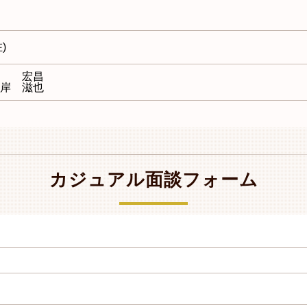
)
林 宏昌
 滋也
カジュアル面談フォーム