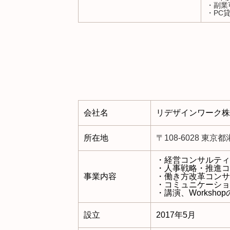
・副業
・PC貸
会社名
リデザインワーク株式会社
所在地
〒108-6028 東
・経営コンサルティ
・人事戦略・推進コ
事業内容
・
働き方改革コンサ
・コミュニケーショ
・講演、Worksho
設立
2017年5月