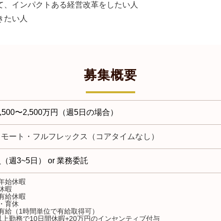
て、インパクトある経営改革をしたい人
きたい人
募集概要
,5
00〜2,500万円（週5日の場合）
リモート・フルフレックス（コアタイムなし）
（週3~5日） or 業務委託
年始休暇
休暇
有給休暇
・育休
有給（1時間単位で有給取得可）
以上勤務で10日間休暇+20万円のインセンティブ付与