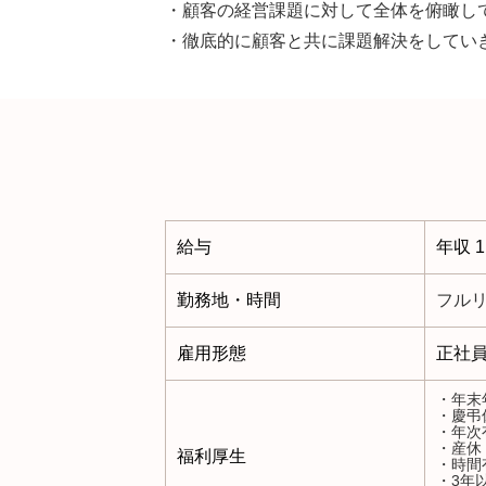
・顧客の経営課題に対して全体を俯瞰し
️・徹底的に顧客と共に課題解決をしてい
給与
年収 1
勤務地・時間
フル
雇用形態
正社員
・年末
・慶弔
・年次
・産休
福利厚生
・時間
・3年